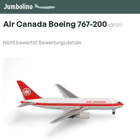
Zum
Inhalt
springen
Air Canada Boeing 767-200
537377
Die
Nicht bewertet
Bewertungsdetails
durchschnittliche
Produktbewertung
ist
0,0
von
5
Sternen.