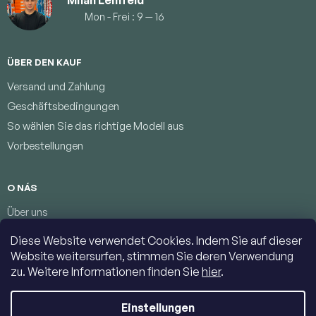
Mon - Frei : 9 — 16
ÜBER DEN KAUF
Versand und Zahlung
Geschäftsbedingungen
So wählen Sie das richtige Modell aus
Vorbestellungen
O NÁS
Über uns
Treueprogramm
Diese Website verwendet Cookies. Indem Sie auf dieser
Bedingungen zum Schutz personenbezogener Daten
Website weitersurfen, stimmen Sie deren Verwendung
Kontakte
zu. Weitere Informationen finden Sie
hier
.
Einstellungen