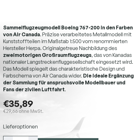
Sammelflugzeugmodell Boeing 767-200 in den Farben
von Air Canada
. Präzise verarbeitetes Metallmodell mit
Kunststoffteilen im Maßstab 1:500 vom renommierten
Hersteller Herpa. Originalgetreue Nachbildung des
zweimotorigen Großraumflugzeugs
, das von Kanadas
nationaler Langstreckenfluggesellschaft eingesetzt wird.
Das Modell spiegelt das charakteristische Design und
Farbschema von Air Canada wider.
Die ideale Ergänzung
der Sammlung für anspruchsvolle Modellbauer und
Fans der zivilen Luftfahrt
.
€35,89
€29,66 ohne MwSt.
Verkaufspreis:
Lieferoptionen