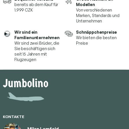
bereits ab dem Kauf für
Modellen
1.999 CZK
Von verschiedenen
Marken,
Standards und
Unternehmen
Wir sind ein
Schnäppchenpreise
Familienunternehmen
Wir bieten die besten
Wir sind zwei Brüder, die
Preise
Sie beschäftigen sich
seit 15 Jahren mit
Flugzeugen
F
u
ß
z
e
i
l
e
KONTAKTE
Milan Lemfeld