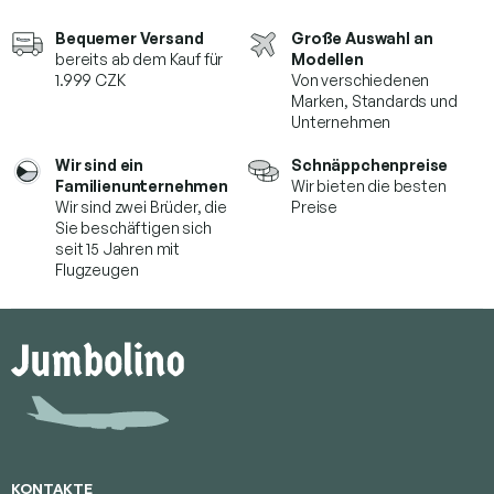
Bequemer Versand
Große Auswahl an
bereits ab dem Kauf für
Modellen
1.999 CZK
Von verschiedenen
Marken,
Standards und
Unternehmen
Wir sind ein
Schnäppchenpreise
Familienunternehmen
Wir bieten die besten
Wir sind zwei Brüder, die
Preise
Sie beschäftigen sich
seit 15 Jahren mit
Flugzeugen
F
u
ß
z
e
i
l
e
KONTAKTE