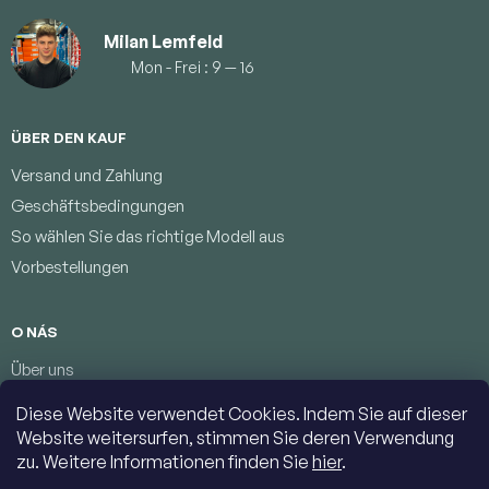
Milan Lemfeld
Mon - Frei : 9 — 16
ÜBER DEN KAUF
Versand und Zahlung
Geschäftsbedingungen
So wählen Sie das richtige Modell aus
Vorbestellungen
O NÁS
Über uns
Treueprogramm
Diese Website verwendet Cookies. Indem Sie auf dieser
Bedingungen zum Schutz personenbezogener Daten
Website weitersurfen, stimmen Sie deren Verwendung
Kontakte
zu. Weitere Informationen finden Sie
hier
.