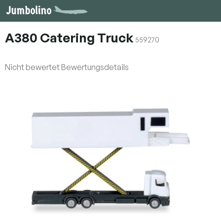
Zum
Inhalt
springen
A380 Catering Truck
559270
Die
Nicht bewertet
Bewertungsdetails
durchschnittliche
Produktbewertung
ist
0,0
von
5
Sternen.