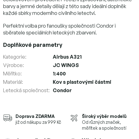
barvy a jemné detaily dělají z této sady ideální doplněk
každé sbírky moderního civilního letectví.
Perfektní volba pro fanoušky společnosti Condor i
sběratele speciálních leteckých zbarvení.
Doplňkové parametry
Kategorie
:
Airbus A321
Výrobce
:
JC WINGS
Měřítko
:
1:400
Materiál
:
Kov s plastovými částmi
Letecká společnost
:
Condor
Doprava ZDARMA
Široký výběr modelů
již od nákupu za 999 Kč
Od různých značek,
měřítek a společností