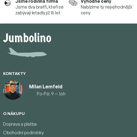
Jsme rodinná firma
Výhodné ceny
Jsme dva bratři, kteří se
Nabízíme ty nejvýhodnější
zabývají letadly již 15 let
ceny
Z
á
p
a
t
í
KONTAKTY
Milan Lemfeld
Po-Pá: 9 — 16h
O NÁKUPU
Doprava a platba
Obchodní podmínky