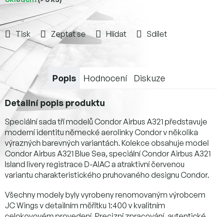
Tisk
Zeptat se
Hlídat
Sdílet
Popis
Hodnocení
Diskuze
Detailní popis produktu
Speciální sada tří modelů Condor Airbus A321 představuje
moderní identitu německé aerolinky Condor v několika
výrazných barevných variantách. Kolekce obsahuje model
Condor Airbus A321 Blue Sea, speciální Condor Airbus A321
Island livery registrace D-AIAC a atraktivní červenou
variantu charakteristického pruhovaného designu Condor.
Všechny modely byly vyrobeny renomovaným výrobcem
JC Wings v detailním měřítku 1:400 v kvalitním
celokovovém provedení. Precizní zpracování, autentické