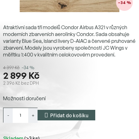
–34 %
Atraktivní sada tří modelů Condor Airbus A321 v různých
moderních zbarveních aerolinky Condor. Sada obsahuje
varianty Blue Sea, Island livery D-AIAC a červené pruhované
zbarvení. Modely jsou vyrobeny společností JC Wings v
měřítku 1:400 v kvalitním celokovovém provedení.
4 397 Kč
–34 %
2 899 Kč
2 396 Kč bez DPH
Měrná
Možnosti doručení
cena:
Přidat do košíku
Skladem
(>3 ks)