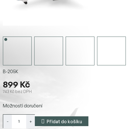
B-205K
899 Kč
743 Kč bez DPH
Měrná
Možnosti doručení
cena:
Přidat do košíku