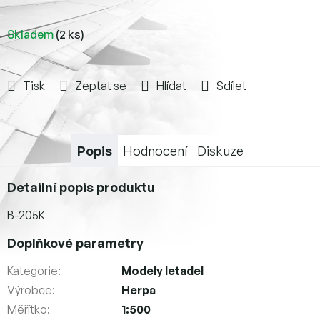
Skladem
(2 ks)
Tisk
Zeptat se
Hlídat
Sdílet
Popis
Hodnocení
Diskuze
Detailní popis produktu
B-205K
Doplňkové parametry
Kategorie
:
Modely letadel
Výrobce
:
Herpa
Měřítko
:
1:500