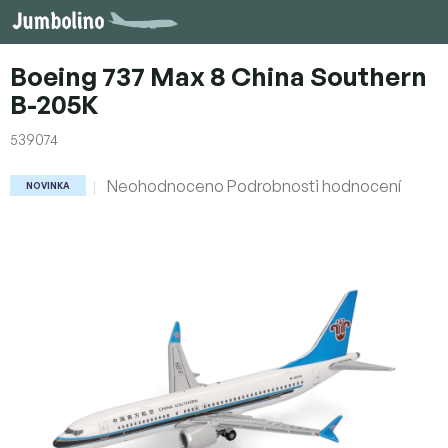
Přejít
na
obsah
Boeing 737 Max 8 China Southern
B-205K
539074
Průměrné
Neohodnoceno
Podrobnosti hodnocení
NOVINKA
hodnocení
produktu
je
0,0
z
5
hvězdiček.