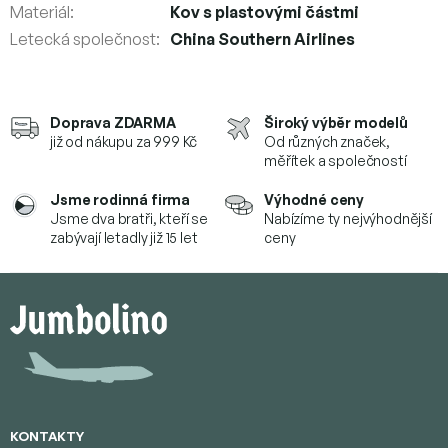
Materiál
:
Kov s plastovými částmi
Letecká společnost
:
China Southern Airlines
Doprava ZDARMA
Široký výběr modelů
již od nákupu za 999 Kč
Od různých značek,
měřítek a společností
Jsme rodinná firma
Výhodné ceny
Jsme dva bratři, kteří se
Nabízíme ty nejvýhodnější
zabývají letadly již 15 let
ceny
Z
á
p
a
t
í
KONTAKTY