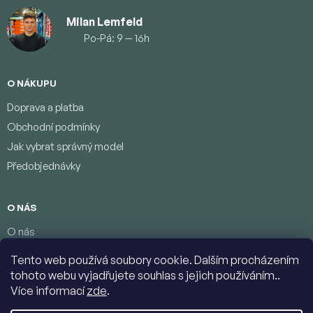
Milan Lemfeld
Po-Pá: 9 — 16h
O NÁKUPU
Doprava a platba
Obchodní podmínky
Jak vybrat správný model
Předobjednávky
O NÁS
O nás
Věrnostní program
Tento web používá soubory cookie. Dalším procházením
Podmínky ochrany osobních údajů
tohoto webu vyjadřujete souhlas s jejich používáním..
Kontakty
Více informací
zde
.