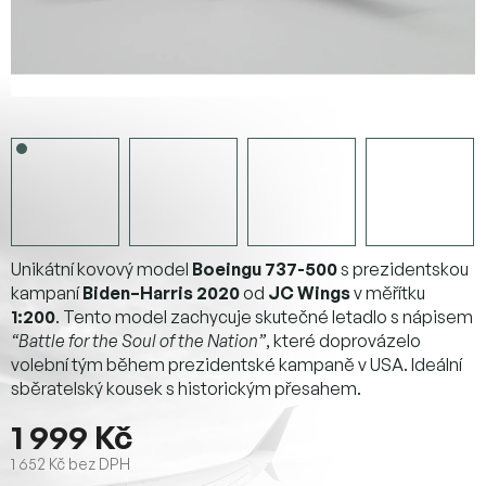
Unikátní kovový model
Boeingu 737-500
s prezidentskou
kampaní
Biden–Harris 2020
od
JC Wings
v měřítku
1:200
. Tento model zachycuje skutečné letadlo s nápisem
“Battle for the Soul of the Nation”
, které doprovázelo
volební tým během prezidentské kampaně v USA. Ideální
sběratelský kousek s historickým přesahem.
1 999 Kč
1 652 Kč bez DPH