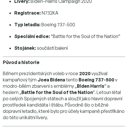
Livery:
Biden–Harris Campaign 2020
Registrace:
N732KA
Typ letadla:
Boeing 737-500
Speciální edice:
“Battle for the Soul of the Nation”
Stojánek:
součástí balení
Původ a historie
Během prezidentských voleb v roce
2020
využíval
kampaňový tým
Joea Bidena
tento
Boeing 737-500
v
modro-bílém zbarvení s emblémy „
Biden Harris
“ a
heslem „
Battle for the Soul of the Nation
“. Letoun létal
po celých Spojených státech a sloužil jako hlavní dopravní
prostředek kandidáta i štábu. Původně šlo o běžné
dopravní letadlo, které bylo pro účely kampaně přestříkáno
do této unikátní livery.