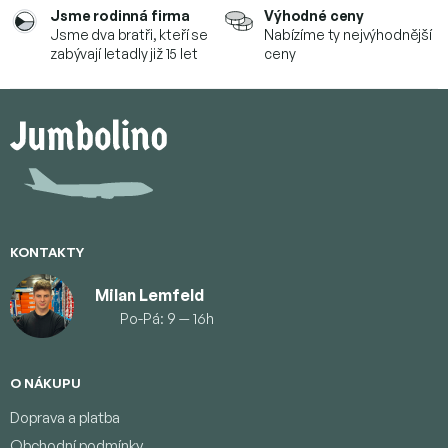
Jsme rodinná firma
Výhodné ceny
Jsme dva bratři, kteří se
Nabízíme ty nejvýhodnější
zabývají letadly již 15 let
ceny
Z
á
p
a
t
í
KONTAKTY
Milan Lemfeld
Po-Pá: 9 — 16h
O NÁKUPU
Doprava a platba
Obchodní podmínky