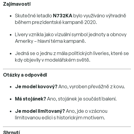
Zajímavosti
Skutečné letadlo
N732KA
bylo využíváno výhradně
během prezidentské kampaně 2020.
Livery vznikla jako vizuální symbol jednoty a obnovy
Ameriky – hlavní téma kampaně.
Jedná se o jednu z mála politických liveries, které se
kdy objevily v modelářském světě.
Otázky a odpovědi
Je model kovový?
Ano, vyroben převážně z kovu.
Má stojánek?
Ano, stojánek je součástí balení.
Je model limitovaný?
Ano, jde o vzácnou
limitovanou edici s historickým motivem.
Shrnutí