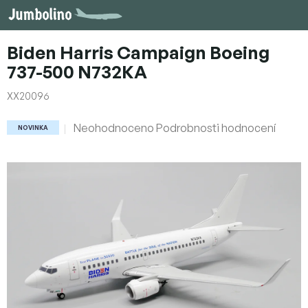
Přejít
na
obsah
Biden Harris Campaign Boeing
737-500 N732KA
XX20096
Průměrné
Neohodnoceno
Podrobnosti hodnocení
NOVINKA
hodnocení
produktu
je
0,0
z
5
hvězdiček.