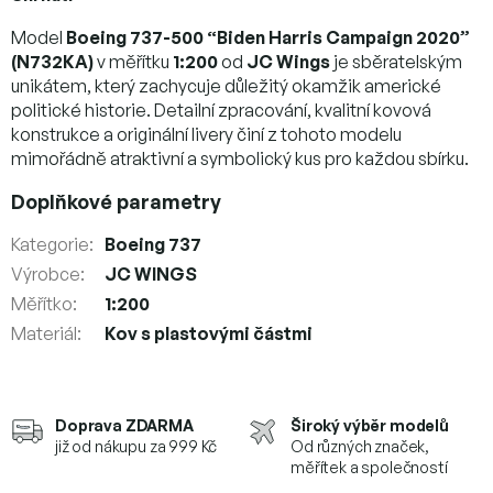
Model
Boeing 737-500 “Biden Harris Campaign 2020”
(N732KA)
v měřítku
1:200
od
JC Wings
je sběratelským
unikátem, který zachycuje důležitý okamžik americké
politické historie. Detailní zpracování, kvalitní kovová
konstrukce a originální livery činí z tohoto modelu
mimořádně atraktivní a symbolický kus pro každou sbírku.
Doplňkové parametry
Kategorie
:
Boeing 737
Výrobce
:
JC WINGS
Měřítko
:
1:200
Materiál
:
Kov s plastovými částmi
Doprava ZDARMA
Široký výběr modelů
již od nákupu za 999 Kč
Od různých značek,
měřítek a společností