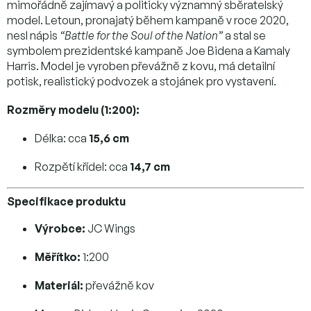
mimořádně zajímavý a politicky významný sběratelský
model. Letoun, pronajatý během kampaně v roce 2020,
nesl nápis
“Battle for the Soul of the Nation”
a stal se
symbolem prezidentské kampaně Joe Bidena a Kamaly
Harris. Model je vyroben převážně z kovu, má detailní
potisk, realistický podvozek a stojánek pro vystavení.
Rozměry modelu (1:200):
Délka: cca
15,6 cm
Rozpětí křídel: cca
14,7 cm
Specifikace produktu
Výrobce:
JC Wings
Měřítko:
1:200
Materiál:
převážně kov