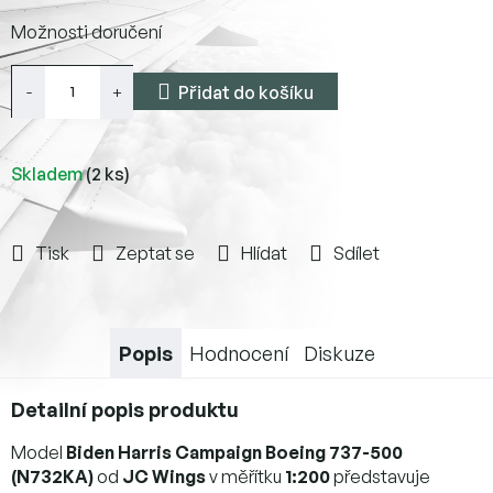
Měrná
Možnosti doručení
cena:
Přidat do košíku
Skladem
(2 ks)
Tisk
Zeptat se
Hlídat
Sdílet
Popis
Hodnocení
Diskuze
Detailní popis produktu
Model
Biden Harris Campaign Boeing 737-500
(N732KA)
od
JC Wings
v měřítku
1:200
představuje