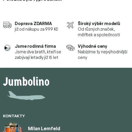
Doprava ZDARMA
Široký výběr modelů
již od nákupu za 999 Kč
Od různých značek,
měřítek a společností
Jsme rodinná firma
Výhodné ceny
Jsme dva bratři, kteří se
Nabízíme ty nejvýhodnější
zabývají letadly již 15 let
ceny
Z
á
p
a
t
í
KONTAKTY
Milan Lemfeld