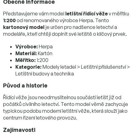
Obecné informace
Představujeme vám model
letištní řídící věže
v měřítku
1:200
od renomovaného výrobce Herpa. Tento
kartonový model
je určen pro nadšence letectví a
modeláře, kteří chtějí doplnit své letiště o klíčový prvek.
Výrobce:
Herpa
Materiál:
Kartón
Měřítko:
1:200
Kategorie:
Modely letadel > Letištní příslušenství >
Letištní budovy a technika
Původ a historie
Řídící věže jsou neodmyslitelnou součástí letišť již od
počátků civilního letectví. Tento model věrně zachycuje
typickou podobu moderní letištní věže, která slouží jako
centrum řízení letového provozu.
Zajímavosti