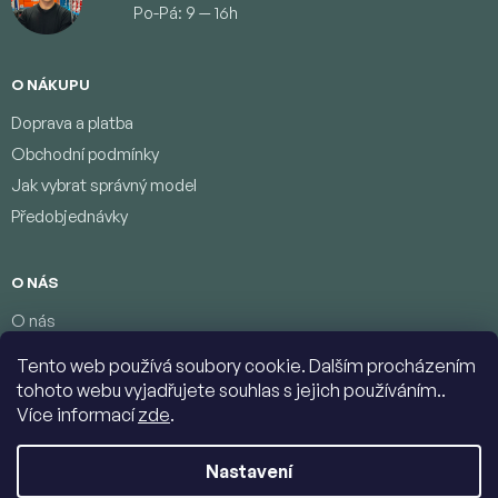
Po-Pá: 9 — 16h
O NÁKUPU
Doprava a platba
Obchodní podmínky
Jak vybrat správný model
Předobjednávky
O NÁS
O nás
Věrnostní program
Tento web používá soubory cookie. Dalším procházením
Podmínky ochrany osobních údajů
tohoto webu vyjadřujete souhlas s jejich používáním..
Kontakty
Více informací
zde
.
Nastavení