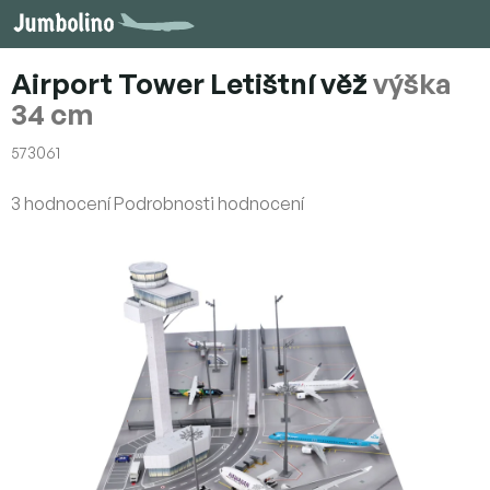
Přejít
na
obsah
Airport Tower Letištní věž
výška
34 cm
573061
Průměrné
3 hodnocení
Podrobnosti hodnocení
hodnocení
produktu
je
4,7
z
5
hvězdiček.