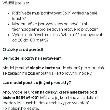
Věděli jste, že:
Řídící věže musí poskytovat 360° výhled na celé
letiště?
Moderní věže jsou vybaveny nejnovějšími
technologiemi pro sledování letového provozu?
Výška skutečných řídících věží se může pohybovat
od 20 do 100 metrů?
Otázky a odpovědi
Je model složitý na sestavení?
Model je nutné
slepit z kartonu
. Je vhodný pro modeláře
se základními zkušenostmi s kartonovými modely.
Lze model použít s jinými produkty?
Ano, model je
určen na desky, které naleznete pod
číslem 558969-001
. Můžete jej kombinovat s dalšími
modely letištních budov a techniky pro vytvoření
komplexního letiště.