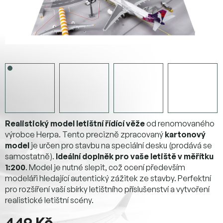
Realistický model letištní řídící věže
od renomovaného
výrobce Herpa. Tento precizně zpracovaný
kartonový
model
je určen pro stavbu na speciální desku (prodává se
samostatně).
Ideální doplněk pro vaše letiště v měřítku
1:200
. Model je nutné slepit, což ocení především
modeláři hledající autentický zážitek ze stavby. Perfektní
pro rozšíření vaší sbírky letištního příslušenství a vytvoření
realistické letištní scény.
449 Kč