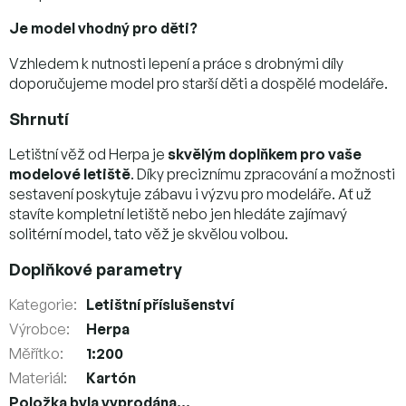
Je model vhodný pro děti?
Vzhledem k nutnosti lepení a práce s drobnými díly
doporučujeme model pro starší děti a dospělé modeláře.
Shrnutí
Letištní věž od Herpa je
skvělým doplňkem pro vaše
modelové letiště
. Díky preciznímu zpracování a možnosti
sestavení poskytuje zábavu i výzvu pro modeláře. Ať už
stavíte kompletní letiště nebo jen hledáte zajímavý
solitérní model, tato věž je skvělou volbou.
Doplňkové parametry
Kategorie
:
Letištní příslušenství
Výrobce
:
Herpa
Měřítko
:
1:200
Materiál
:
Kartón
Položka byla vyprodána…