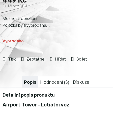
371 Kč bez DPH
Měrná
Možnosti doručení
cena:
Položka byla vyprodána…
Vyprodáno
Tisk
Zeptat se
Hlídat
Sdílet
Popis
Hodnocení (3)
Diskuze
Detailní popis produktu
Airport Tower - Letištní věž