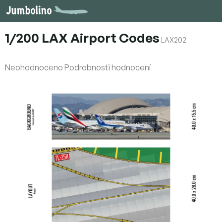
Přejít
na
obsah
1/200 LAX Airport Codes
LAX202
Průměrné
Neohodnoceno
Podrobnosti hodnocení
hodnocení
produktu
je
0,0
z
5
hvězdiček.