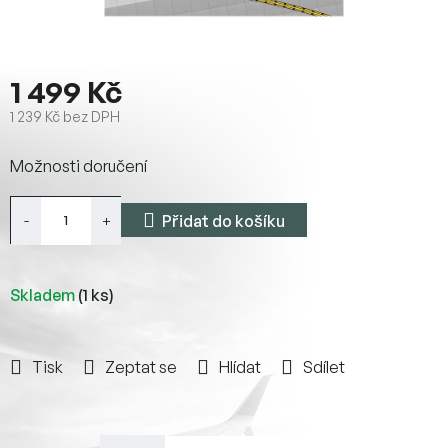
1 499 Kč
1 239 Kč bez DPH
Měrná
Možnosti doručení
cena:
Přidat do košíku
Skladem
(1 ks)
Tisk
Zeptat se
Hlídat
Sdílet