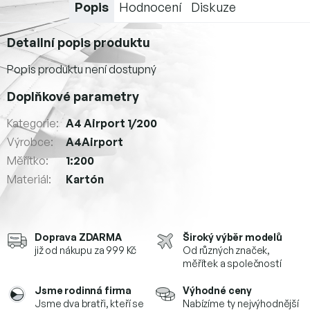
Popis
Hodnocení
Diskuze
Detailní popis produktu
Popis produktu není dostupný
Doplňkové parametry
Kategorie
:
A4 Airport 1/200
Výrobce
:
A4Airport
Měřítko
:
1:200
Materiál
:
Kartón
Doprava ZDARMA
Široký výběr modelů
již od nákupu za 999 Kč
Od různých značek,
měřítek a společností
Jsme rodinná firma
Výhodné ceny
Jsme dva bratři, kteří se
Nabízíme ty nejvýhodnější