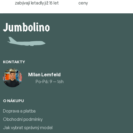
zabývají letadly již 15 let
ceny
Z
á
p
a
t
í
KONTAKTY
Milan Lemfeld
Po-Pá: 9 — 16h
O NÁKUPU
Doprava a platba
Obchodní podmínky
Jak vybrat správný model